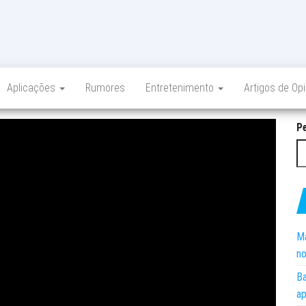
Aplicações
Rumores
Entretenimento
Artigos de Op
P
Ma
no
Ba
ap