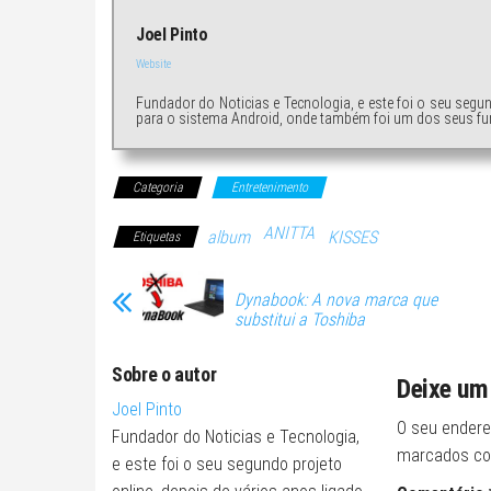
Joel Pinto
Website
Fundador do Noticias e Tecnologia, e este foi o seu segu
para o sistema Android, onde também foi um dos seus fu
Categoria
Entretenimento
ANITTA
album
KISSES
Etiquetas
Dynabook: A nova marca que
substitui a Toshiba
Sobre o autor
Deixe um
Joel Pinto
O seu endere
Fundador do Noticias e Tecnologia,
marcados c
e este foi o seu segundo projeto