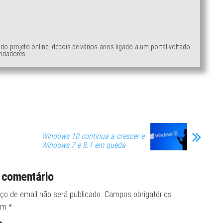
ndo projeto online, depois de vários anos ligado a um portal voltado
ndadores.
Windows 10 continua a crescer e
Windows 7 e 8.1 em queda
 comentário
ço de email não será publicado.
Campos obrigatórios
om
*