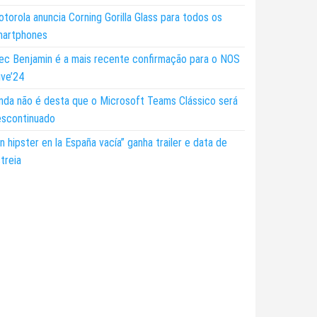
torola anuncia Corning Gorilla Glass para todos os
martphones
ec Benjamin é a mais recente confirmação para o NOS
ive’24
nda não é desta que o Microsoft Teams Clássico será
escontinuado
n hipster en la España vacía” ganha trailer e data de
treia