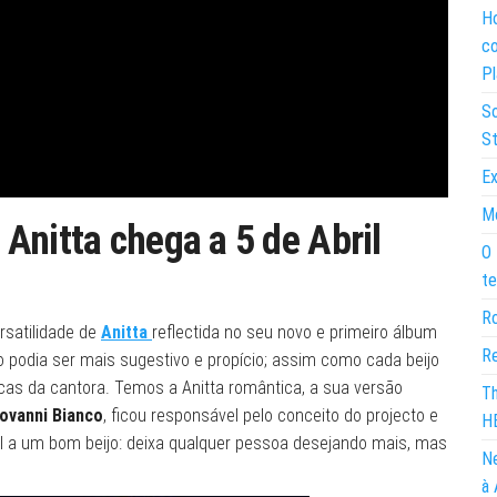
Ho
co
Pl
So
St
Ex
Mo
Anitta chega a 5 de Abril
O 
te
Ro
rsatilidade de
Anitta
reflectida no seu novo e primeiro álbum
Re
o podia ser mais sugestivo e propício; assim como cada beijo
cas da cantora. Temos a Anitta romântica, a sua versão
Th
ovanni Bianco
, ficou responsável pelo conceito do projecto e
H
al a um bom beijo: deixa qualquer pessoa desejando mais, mas
Ne
à 