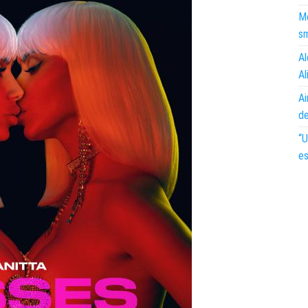
Mo
s
Al
Al
Ai
d
“U
es