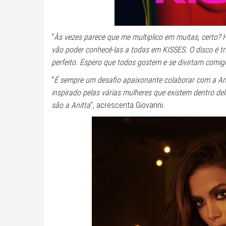
“
Às vezes parece que me multiplico em muitas, certo
vão poder conhecê-las a todas em KISSES. O disco é tri
perfeito. Espero que todos gostem e se divirtam comig
“
É sempre um desafio apaixonante colaborar com a Anit
inspirado pelas várias mulheres que existem dentro de
são a Anitta
“, acrescenta Giovanni.