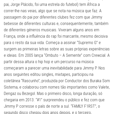
pai, Jorge Plácido, foi uma estrela do futebol) tem África a
correr-lhe nas veias, algo que se nota na música que faz. A
passagem do pai por diferentes clubes fez com que Jimmy
bebesse de diferentes culturas e, consequentemente, também
de diferentes géneros musicais. Viveram alguns anos em
França, onde a influência do rap foi marcante, mesmo decisiva
para o resto da sua vida. Começa a assinar “Supremo G” e
surgem as primeiras letras sobre as suas próprias experiências
e ideias. Em 2005 lança “Ombuto – A Semente” com Crewcial. A
partir dessa altura o hip hop e um percurso na música
começaram a parecer uma inevitabilidade para Jimmy P. Nos
anos seguintes editou singles, mixtapes, participou na
coletânea “Rascunho”, produzida por Conductor dos Buraka Som
Sistema, e colaborou com nomes tão importantes como Valete,
Dengaz ou Bezegol. Mas o primeiro disco, longa duração, só
chegaria em 2013. “#1” surpreendeu o público e fez com que
Jimmy P corresse o país de norte a sul. “FAMILY F1RST”, o
segundo disco chegou dois anos depois, e o terceiro,