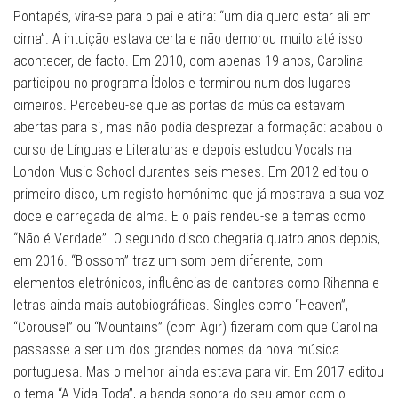
Pontapés, vira-se para o pai e atira: “um dia quero estar ali em
cima”. A intuição estava certa e não demorou muito até isso
acontecer, de facto. Em 2010, com apenas 19 anos, Carolina
participou no programa Ídolos e terminou num dos lugares
cimeiros. Percebeu-se que as portas da música estavam
abertas para si, mas não podia desprezar a formação: acabou o
curso de Línguas e Literaturas e depois estudou Vocals na
London Music School durantes seis meses. Em 2012 editou o
primeiro disco, um registo homónimo que já mostrava a sua voz
doce e carregada de alma. E o país rendeu-se a temas como
“Não é Verdade”. O segundo disco chegaria quatro anos depois,
em 2016. “Blossom” traz um som bem diferente, com
elementos eletrónicos, influências de cantoras como Rihanna e
letras ainda mais autobiográficas. Singles como “Heaven”,
“Corousel” ou “Mountains” (com Agir) fizeram com que Carolina
passasse a ser um dos grandes nomes da nova música
portuguesa. Mas o melhor ainda estava para vir. Em 2017 editou
o tema “A Vida Toda”, a banda sonora do seu amor com o