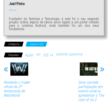
Joel Pinto
Website
Fundador do Noticias e Tecnologia, e este foi o seu segundo
projeto online, depois de vários anos ligado a um portal voltado
para o sistema Android, onde também foi um dos seus
fundadores.
Categoria
Apple e iOS
ios
sistema operativo
Apple
iOS 14
Etiquetas
Revelado o trailer
Sony cancela
oficial da 3ª
participação em
temporada de
evento onde ia
WestWorld
apresentar o The
Last of Us 2