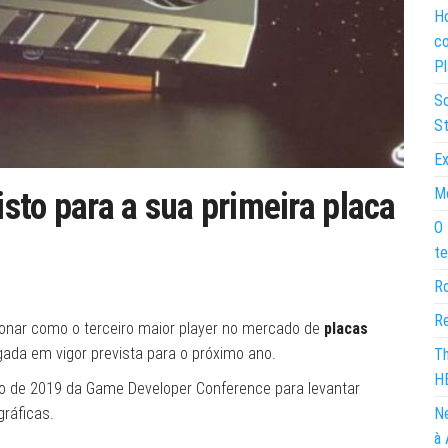
Ho
co
Pl
So
St
Ex
Mo
isto para a sua primeira placa
O 
te
Ro
Re
onar como o terceiro maior player no mercado de
placas
ada em vigor prevista para o próximo ano.
Th
H
ão de 2019 da Game Developer Conference para levantar
gráficas.
Ne
à 