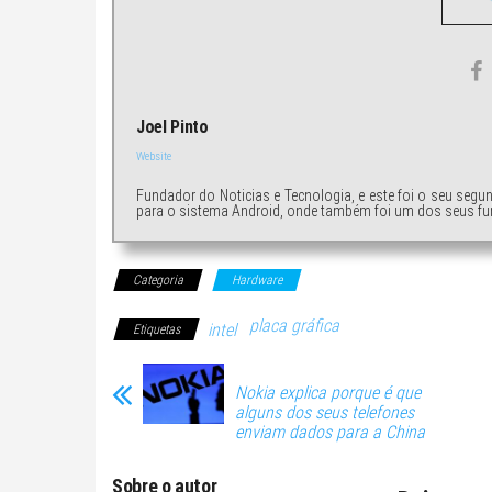
Joel Pinto
Website
Fundador do Noticias e Tecnologia, e este foi o seu segu
para o sistema Android, onde também foi um dos seus fu
Categoria
Hardware
placa gráfica
intel
Etiquetas
Nokia explica porque é que
alguns dos seus telefones
enviam dados para a China
Sobre o autor