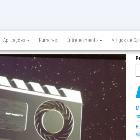
Aplicações
Rumores
Entretenimento
Artigos de Op
P
Ma
no
Ba
ap