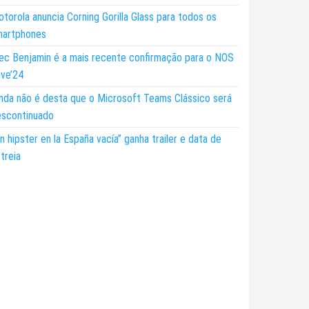
torola anuncia Corning Gorilla Glass para todos os
martphones
ec Benjamin é a mais recente confirmação para o NOS
ive’24
nda não é desta que o Microsoft Teams Clássico será
escontinuado
n hipster en la España vacía” ganha trailer e data de
treia