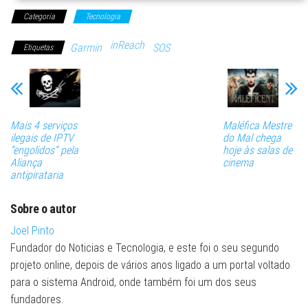
Categoria
Tecnologia
inReach
Garmin
SOS
Etiquetas
Mais 4 serviços
Maléfica Mestre
ilegais de IPTV
do Mal chega
“engolidos” pela
hoje às salas de
Aliança
cinema
antipirataria
Sobre o autor
Joel Pinto
Fundador do Noticias e Tecnologia, e este foi o seu segundo
projeto online, depois de vários anos ligado a um portal voltado
para o sistema Android, onde também foi um dos seus
fundadores.