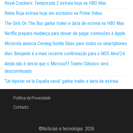
Royal Crackers: Temporada 2 estreia hoje na HBO Max
Reina Roja estreia hoje em exclusivo na Prime Video
The Girls On The Bus ganha trailer e data de estreia na HBO Max
Netflix prepara mudança para deixar de pagar comissões à Apple
Motorola anuncia Corning Gorilla Glass para todos os smartphones
Alec Benjamin é a mais recente confirmação para o NOS Alive’24
Ainda não é desta que o Microsoft Teams Clássico será
descontinuado
“Un hipster en la España vacía” ganha trailer e data de estreia
Política de Privacidade
Contacto
©Noticias e tecnologia 2026