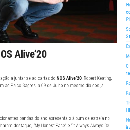
Ho
co
Pl
So
St
Ex
NOS Alive’20
Mo
O 
te
ação a juntar-se ao cartaz do
NOS Alive’20
. Robert Keating,
Ro
m ao Palco Sagres, a 09 de Julho no mesmo dia dos já
Re
Th
H
ionantes bandas do ano apresenta o álbum de estreia no
Ne
nharam destaque, “My Honest Face” e “It Always Always Be
à 