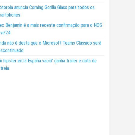
torola anuncia Corning Gorilla Glass para todos os
martphones
ec Benjamin é a mais recente confirmação para o NOS
ive’24
nda não é desta que o Microsoft Teams Clássico será
escontinuado
n hipster en la España vacía” ganha trailer e data de
treia