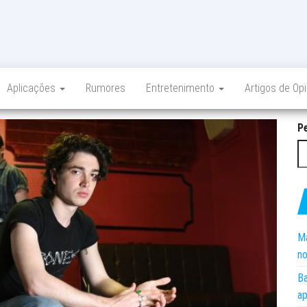
Aplicações
Rumores
Entretenimento
Artigos de Op
P
Ma
no
Ba
ap