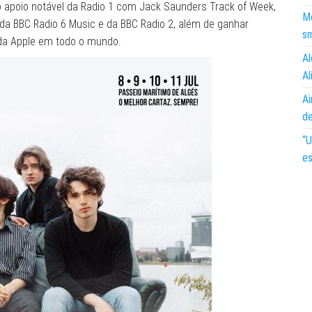
o o apoio notável da Radio 1 com Jack Saunders Track of Week,
Mo
 da BBC Radio 6 Music e da BBC Radio 2, além de ganhar
s
 da Apple em todo o mundo.​
Al
Al
Ai
d
“U
es