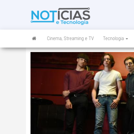
Skip
to
Noticias e
Tudo sobre
the
noticias de
Tecnologia
content
Tecnologia e
Entretenimento
num só lugar
Cinema, Streaming e TV
Tecnologia