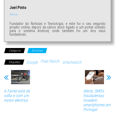
Joel Pinto
Website
Fundador do Noticias e Tecnologia, e este foi o seu segundo
projeto online, depois de vários anos ligado a um portal voltado
para o sistema Android, onde também foi um dos seus
fundadores.
Categoria
Rumores
Pixel Watch
Google
smartwatch
Etiquetas
A Famel está de
Alerta: SMS’s
volta e com um
fraudulentas
motor eléctrico
invadem
smartphones em
Portugal