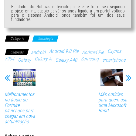
Fundador do Noticias e Tecnologia, e este foi o seu segundo
projeto online, depois de vários anos ligado a um portal voltado
para o sistema Android, onde também foi um dos seus
fundadores.
Categoria
Tecnologia
Android 9.0 Pie
Exynos
android
Android Pie
Etiquetas
7904
Galaxy A
Samsung
Galaxy
Galaxy A40
smartphone
Melhoramentos
Más noticias
no áudio do
para quem usa
Fortnite
uma Microsoft
planeados para
Band
chegar em nova
actualização