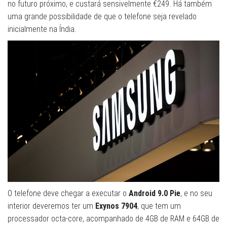
no futuro próximo, e custará sensivelmente €249. Há também
uma grande possibilidade de que o telefone seja revelado
inicialmente na Índia.
O telefone deve chegar a executar o
Android 9.0 Pie
, e no seu
interior deveremos ter um
Exynos 7904
, que tem um
processador octa-core, acompanhado de 4GB de RAM e 64GB de