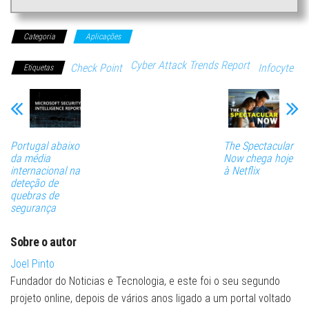
Categoria
Aplicações
Cyber Attack Trends Report
Check Point
Infocyte
Etiquetas
Portugal abaixo
The Spectacular
da média
Now chega hoje
internacional na
à Netflix
deteção de
quebras de
segurança
Sobre o autor
Joel Pinto
Fundador do Noticias e Tecnologia, e este foi o seu segundo
projeto online, depois de vários anos ligado a um portal voltado