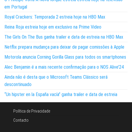
em Portugal
Royal Crackers: Temporada 2 estreia hoje na HBO Max
Reina Roja estreia hoje em exclusivo na Prime Video
The Girls On The Bus ganha trailer e data de estreia na HBO Max
Netflix prepara mudança para deixar de pagar comissões à Apple
Motorola anuncia Corning Gorilla Glass para todos os smartphones
Alec Benjamin é a mais recente confirmação para o NOS Alive’24
Ainda não é desta que o Microsoft Teams Clássico será
descontinuado
“Un hipster en la España vacía” ganha trailer e data de estreia
Política de Privacidade
Contacto