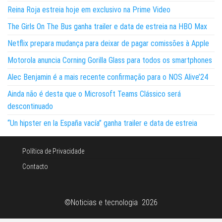
Reina Roja estreia hoje em exclusivo na Prime Video
The Girls On The Bus ganha trailer e data de estreia na HBO Max
Netflix prepara mudança para deixar de pagar comissões à Apple
Motorola anuncia Corning Gorilla Glass para todos os smartphones
Alec Benjamin é a mais recente confirmação para o NOS Alive’24
Ainda não é desta que o Microsoft Teams Clássico será
descontinuado
“Un hipster en la España vacía” ganha trailer e data de estreia
Política de Privacidade
Contacto
©Noticias e tecnologia 2026