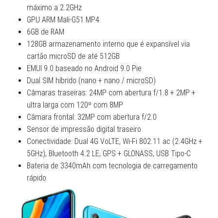
máximo a 2.2GHz
GPU ARM Mali-G51 MP4
6GB de RAM
128GB armazenamento interno que é expansível via
cartão microSD de até 512GB
EMUI 9.0 baseado no Android 9.0 Pie
Dual SIM híbrido (nano + nano / microSD)
Câmaras traseiras: 24MP com abertura f/1.8 + 2MP +
ultra larga com 120º com 8MP
Câmara frontal: 32MP com abertura f/2.0
Sensor de impressão digital traseiro
Conectividade: Dual 4G VoLTE, Wi-Fi 802.11 ac (2.4GHz +
5GHz), Bluetooth 4.2 LE, GPS + GLONASS, USB Tipo-C
Bateria de 3340mAh com tecnologia de carregamento
rápido