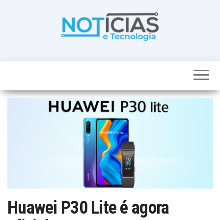
Skip
to
the
content
Noticias e
Tudo sobre
noticias de
Tecnologia
Tecnologia e
Entretenimento
num só lugar
Huawei P30 Lite é agora