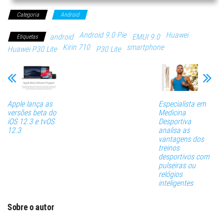
Categoria
Android
Android 9.0 Pie
Huawei
android
EMUI 9.0
Etiquetas
Kirin 710
smartphone
Huawei P30 Lite
P30 Lite
Apple lança as
Especialista em
versões beta do
Medicina
iOS 12.3 e tvOS
Desportiva
12.3
analisa as
vantagens dos
treinos
desportivos com
pulseiras ou
relógios
inteligentes
Sobre o autor