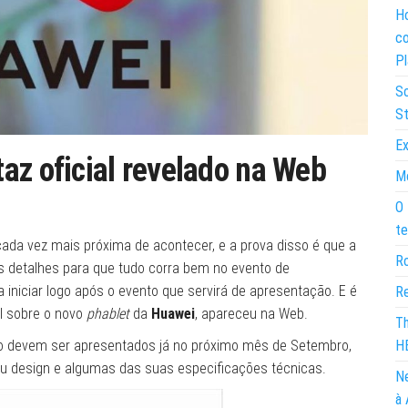
Ho
co
Pl
So
St
Ex
az oficial revelado na Web
Mo
O 
te
ada vez mais próxima de acontecer, e a prova disso é que a
Ro
os detalhes para que tudo corra bem no evento de
niciar logo após o evento que servirá de apresentação. E é
Re
al sobre o novo
phablet
da
Huawei
, apareceu na Web.
Th
Pro devem ser apresentados já no próximo mês de Setembro,
H
eu design e algumas das suas especificações técnicas.
Ne
à 