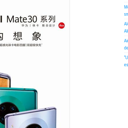
Mo
s
Al
Al
Ai
d
“U
es