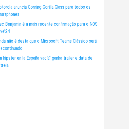
torola anuncia Corning Gorilla Glass para todos os
martphones
ec Benjamin é a mais recente confirmação para o NOS
ive’24
nda não é desta que o Microsoft Teams Clássico será
escontinuado
n hipster en la España vacía” ganha trailer e data de
treia