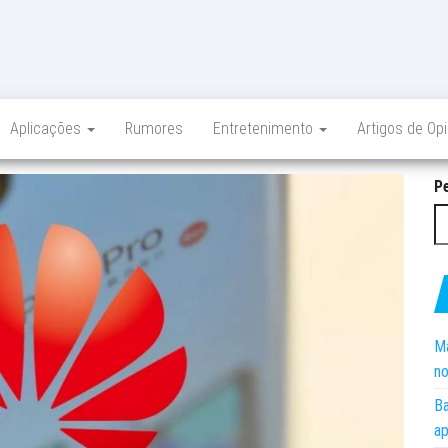
Aplicações
Rumores
Entretenimento
Artigos de Op
P
Ma
no
Ba
ap