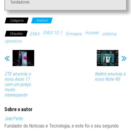
fundadores.
Categoria
Android
EMUI 10.1
Huawei
EMUI
firmware
sistema
Etiquetas
operativo
ZTE anuncia o
Redmi anuncia o
novo Axon 11
novo Note 9S
com um preço
muito
interessante
Sobre o autor
Joel Pinto
Fundador do Noticias e Tecnologia, e este foi o seu segundo