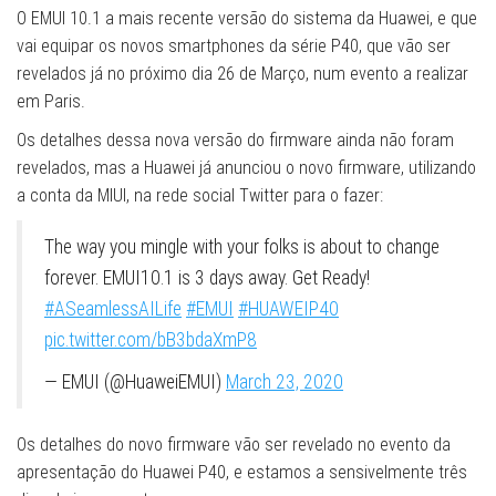
O EMUI 10.1 a mais recente versão do sistema da Huawei, e que
vai equipar os novos smartphones da série P40, que vão ser
revelados já no próximo dia 26 de Março, num evento a realizar
em Paris.
Os detalhes dessa nova versão do firmware ainda não foram
revelados, mas a Huawei já anunciou o novo firmware, utilizando
a conta da MIUI, na rede social Twitter para o fazer:
The way you mingle with your folks is about to change
forever. EMUI10.1 is 3 days away. Get Ready!
#ASeamlessAILife
#EMUI
#HUAWEIP40
pic.twitter.com/bB3bdaXmP8
— EMUI (@HuaweiEMUI)
March 23, 2020
Os detalhes do novo firmware vão ser revelado no evento da
apresentação do Huawei P40, e estamos a sensivelmente três