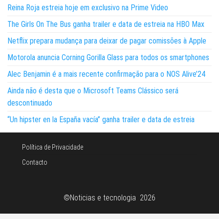
Reina Roja estreia hoje em exclusivo na Prime Video
The Girls On The Bus ganha trailer e data de estreia na HBO Max
Netflix prepara mudança para deixar de pagar comissões à Apple
Motorola anuncia Corning Gorilla Glass para todos os smartphones
Alec Benjamin é a mais recente confirmação para o NOS Alive’24
Ainda não é desta que o Microsoft Teams Clássico será
descontinuado
“Un hipster en la España vacía” ganha trailer e data de estreia
Política de Privacidade
Contacto
©Noticias e tecnologia 2026