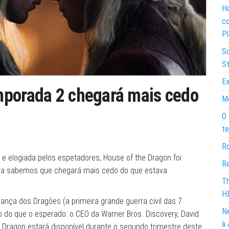
Ho
co
Pl
So
St
Ex
mporada 2 chegará mais cedo
Mo
O 
te
Ro
 e elogiada pelos espetadores, House of the Dragon foi
Re
ora sabemos que chegará mais cedo do que estava
Th
H
ança dos Dragões (a primeira grande guerra civil das 7
Ne
 do que o esperado: o CEO da Warner Bros. Discovery, David
à 
 Dragon estará disponível durante o segundo trimestre deste