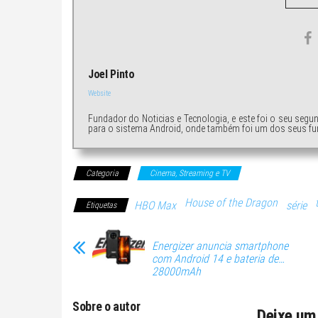
Joel Pinto
Website
Fundador do Noticias e Tecnologia, e este foi o seu segu
para o sistema Android, onde também foi um dos seus fu
Categoria
Cinema, Streaming e TV
House of the Dragon
HBO Max
série
Etiquetas
Energizer anuncia smartphone
com Android 14 e bateria de…
28000mAh
Sobre o autor
Deixe um