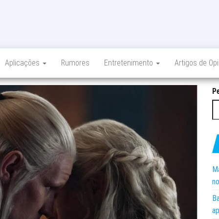
Aplicações
Rumores
Entretenimento
Artigos de Op
P
Ma
no
Ba
ap