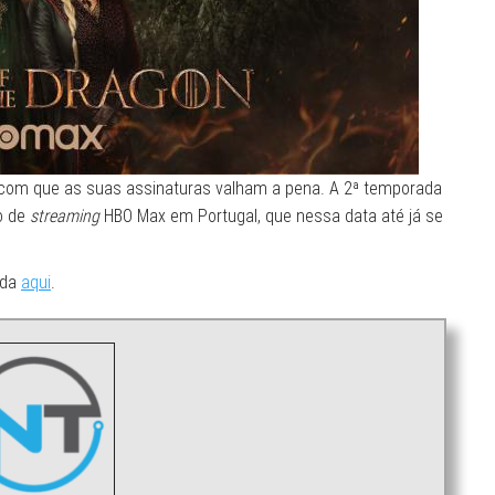
o com que as suas assinaturas valham a pena. A 2ª temporada
ço de
streaming
HBO Max em Portugal, que nessa data até já se
ada
aqui
.