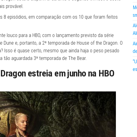
is provável.
Mo
s
s 8 episódios, em comparação com os 10 que foram feitos
Al
Al
nte louco para a HBO, com o lançamento previsto da série
ie Dune e, portanto, a 2ª temporada de House of the Dragon. O
Ai
ia? Isso é quase certo, mesmo que ainda haja o peso pesado
d
a tão aguardada 3ª temporada de The Bear.
“U
es
 Dragon estreia em junho na HBO