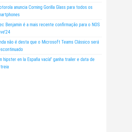
torola anuncia Corning Gorilla Glass para todos os
martphones
ec Benjamin é a mais recente confirmação para o NOS
ive’24
nda não é desta que o Microsoft Teams Clássico será
escontinuado
n hipster en la España vacía” ganha trailer e data de
treia