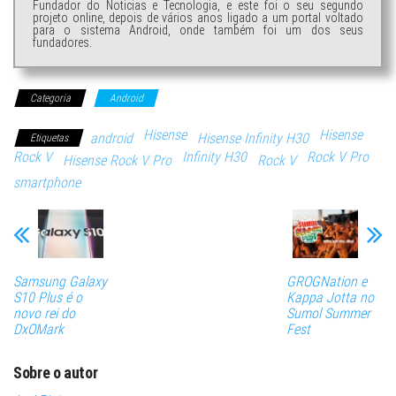
Fundador do Noticias e Tecnologia, e este foi o seu segundo
projeto online, depois de vários anos ligado a um portal voltado
para o sistema Android, onde também foi um dos seus
fundadores.
Categoria
Android
Hisense
Hisense
android
Hisense Infinity H30
Etiquetas
Rock V
Infinity H30
Rock V Pro
Hisense Rock V Pro
Rock V
smartphone
Samsung Galaxy
GROGNation e
S10 Plus é o
Kappa Jotta no
novo rei do
Sumol Summer
DxOMark
Fest
Sobre o autor