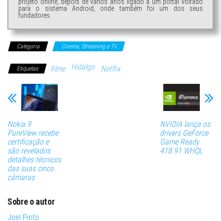
projeto online, depois de vários anos ligado a um portal voltado
para o sistema Android, onde também foi um dos seus
fundadores.
Categoria
Cinema, Streaming e TV
Hidalgo
filme
Netflix
Etiquetas
Nokia 9
NVIDIA lança os
PureView recebe
drivers GeForce
certificação e
Game Ready
são revelados
418.91 WHQL
detalhes técnicos
das suas cinco
câmaras
Sobre o autor
Joel Pinto