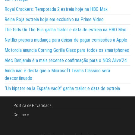
Royal Crackers: Temporada 2 estreia hoje na HBO Max
Reina Roja estreia hoje em exclusivo na Prime Video
The Girls On The Bus ganha trailer e data de estreia na HBO Max
Netflix prepara mudança para deixar de pagar comissões à Apple
Motorola anuncia Corning Gorilla Glass para todos os smartphones
Alec Benjamin é a mais recente confirmação para o NOS Alive’24
Ainda não é desta que o Microsoft Teams Clássico será
descontinuado
“Un hipster en la España vacía” ganha trailer e data de estreia
Política de Privacidade
Contacto