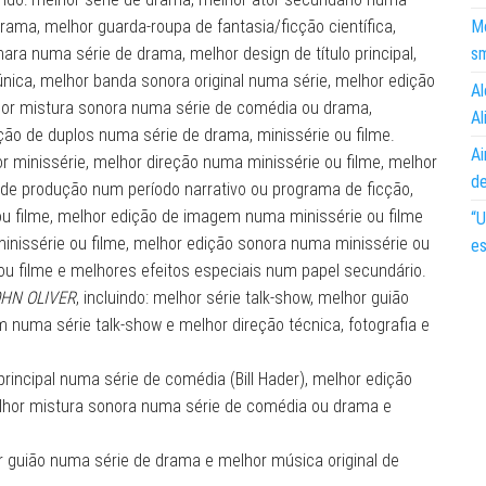
ama, melhor guarda-roupa de fantasia/ficção científica,
Mo
a numa série de drama, melhor design de título principal,
s
ica, melhor banda sonora original numa série, melhor edição
Al
or mistura sonora numa série de comédia ou drama,
Al
ão de duplos numa série de drama, minissérie ou filme.
Ai
hor minissérie, melhor direção numa minissérie ou filme, melhor
d
 de produção num período narrativo ou programa de ficção,
ou filme, melhor edição de imagem numa minissérie ou filme
“U
nissérie ou filme, melhor edição sonora numa minissérie ou
es
ou filme e melhores efeitos especiais num papel secundário.
HN OLIVER
, incluindo: melhor série talk-show, melhor guião
 numa série talk-show e melhor direção técnica, fotografia e
r principal numa série de comédia (Bill Hader), melhor edição
hor mistura sonora numa série de comédia ou drama e
or guião numa série de drama e melhor música original de