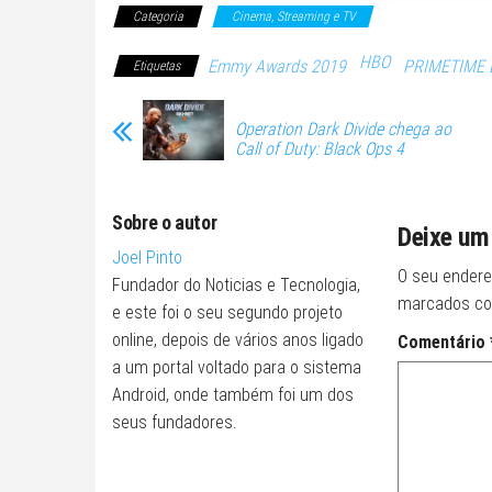
Categoria
Cinema, Streaming e TV
HBO
Emmy Awards 2019
PRIMETIME
Etiquetas
Operation Dark Divide chega ao
Call of Duty: Black Ops 4
Sobre o autor
Deixe um
Joel Pinto
O seu endere
Fundador do Noticias e Tecnologia,
marcados c
e este foi o seu segundo projeto
online, depois de vários anos ligado
Comentário
a um portal voltado para o sistema
Android, onde também foi um dos
seus fundadores.