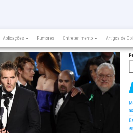
Aplicações
Rumores
Entretenimento
Artigos de Op
P
Ma
no
Ba
ap