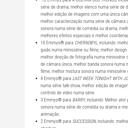
série de drama, melhor elenco numa série de dr
melhor edição de imagens com uma única câmar
melhor caracterização numa série de câmara ún
sonora numa série de comédia ou drama, melh
melhores efeitos especiais e melhor coordenaç
10 Emmys® para
CHERNOBYL
, incluindo: mel
guião numa minissérie ou filme, melhor design
melhor direção de fotografia numa minissérie 
de câmara única, melhor banda sonora numa mi
filme, melhor mistura sonora numa minissérie 
4 Emmys® para
LAST WEEK TONIGHT WITH JO
numa série talk-show, melhor edição de imagem
controlo de vídeo numa série.
3 Emmys® para
BARRY
, incluindo: Melhor ato
sonora numa série de comédia ou drama e mel
animação.
2 Emmys® para
SUCCESSION
, incluindo: melh