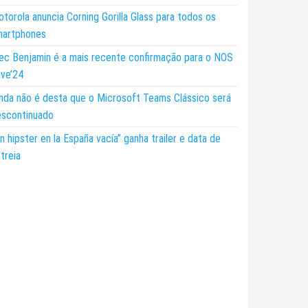
torola anuncia Corning Gorilla Glass para todos os
martphones
ec Benjamin é a mais recente confirmação para o NOS
ive’24
nda não é desta que o Microsoft Teams Clássico será
escontinuado
n hipster en la España vacía” ganha trailer e data de
treia