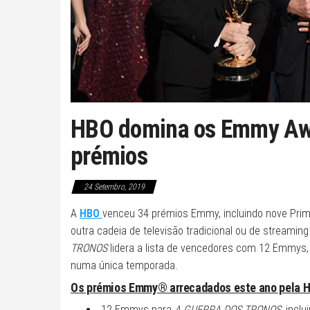
HBO domina os Emmy Awa
prémios
24 Setembro, 2019
A
HBO
venceu 34 prémios Emmy, incluindo nove Pri
outra cadeia de televisão tradicional ou de streami
TRONOS
lidera a lista de vencedores com 12 Emmys, 
numa única temporada.
Os prémios Emmy® arrecadados este ano pela H
12 Emmys para
A GUERRA DOS TRONOS
, incl