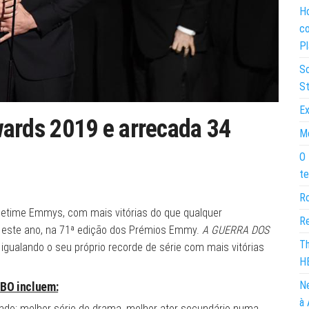
Ho
co
Pl
So
St
Ex
rds 2019 e arrecada 34
Mo
O 
te
Ro
metime Emmys, com mais vitórias do que qualquer
Re
ng este ano, na 71ª edição dos Prémios Emmy.
A GUERRA DOS
Th
igualando o seu próprio recorde de série com mais vitórias
H
Ne
BO incluem:
à 
uindo: melhor série de drama, melhor ator secundário numa