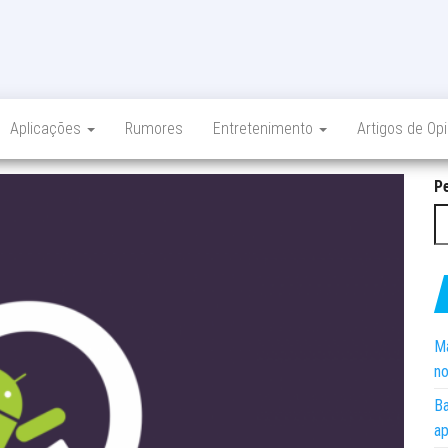
Aplicações
Rumores
Entretenimento
Artigos de Op
P
Ma
no
Ba
ap