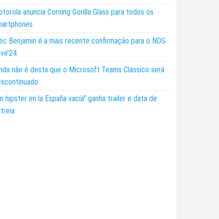
torola anuncia Corning Gorilla Glass para todos os
martphones
ec Benjamin é a mais recente confirmação para o NOS
ive’24
nda não é desta que o Microsoft Teams Clássico será
escontinuado
n hipster en la España vacía” ganha trailer e data de
treia