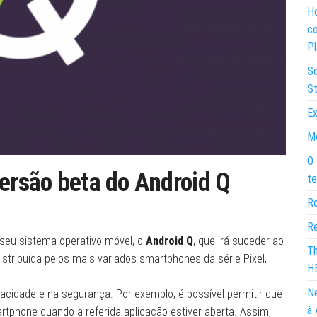
Ho
co
Pl
So
St
Ex
Mo
O 
versão beta do Android Q
te
Ro
Re
seu sistema operativo móvel, o
Android Q
, que irá suceder ao
Th
istribuída pelos mais variados smartphones da série Pixel,
H
Ne
acidade e na segurança. Por exemplo, é possível permitir que
à 
tphone quando a referida aplicação estiver aberta. Assim,