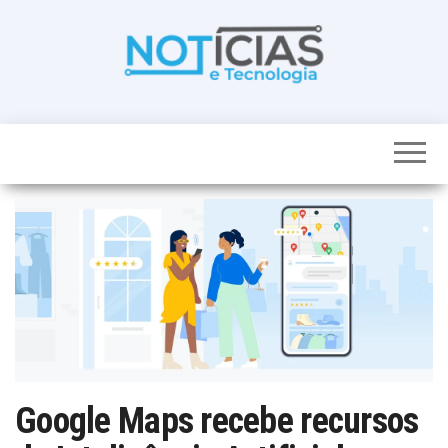
Skip
to
the
content
Noticias e
Tudo sobre
noticias de
Tecnologia
Tecnologia e
Entretenimento
num só lugar
Google Maps recebe recursos