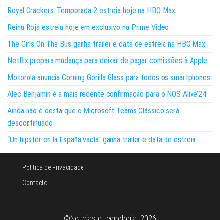
Royal Crackers: Temporada 2 estreia hoje na HBO Max
Reina Roja estreia hoje em exclusivo na Prime Video
The Girls On The Bus ganha trailer e data de estreia na HBO Max
Netflix prepara mudança para deixar de pagar comissões à Apple
Motorola anuncia Corning Gorilla Glass para todos os smartphones
Alec Benjamin é a mais recente confirmação para o NOS Alive’24
Ainda não é desta que o Microsoft Teams Clássico será
descontinuado
“Un hipster en la España vacía” ganha trailer e data de estreia
Política de Privacidade
Contacto
©Noticias e tecnologia 2026