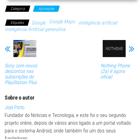
Categoria
Aplicações
Google Maps
Google
inteligência artificial
Etiquetas
Inteligência Artificial generativa
Sony com novos
Nothing Phone
descontos nas
(2a) é agora
subscrições do
oficial
PlayStation Plus
Sobre o autor
Joel Pinto
Fundador do Noticias e Tecnologia, e este foi o seu segundo
projeto online, depois de vários anos ligado a um portal voltado
para o sistema Android, onde também foi um dos seus
fundadores.