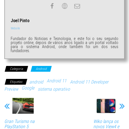
Joel Pinto
Website
Fundador do Noticias e Tecnologia, e este foi o seu segundo
projeto online, depois de vários anos ligado a um portal voltado
para o sistema Android, onde também foi um dos seus
fundadores.
Categoria
Android
Android 11
android
Android 11 Developer
Etiquetas
Google
Preview
sistema operativo
Gran Turismo na
Wiko lança os
PlayStation 5
novos View4 e