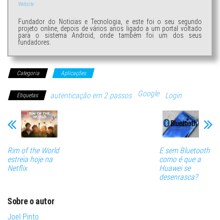
Website
Fundador do Noticias e Tecnologia, e este foi o seu segundo
projeto online, depois de vários anos ligado a um portal voltado
para o sistema Android, onde também foi um dos seus
fundadores.
Categoria
Aplicações
Google
autenticação em 2 passos
Login
Etiquetas
Rim of the World
E sem Bluetooth
estreia hoje na
como é que a
Netflix
Huawei se
desenrasca?
Sobre o autor
Joel Pinto