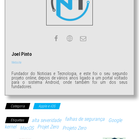
Joel Pinto
Website
Fundador do Noticias e Tecnologia, e este foi o seu segundo
projeto online, depois de vários anos ligado a um portal voltado
para o sistema Android, onde também foi um dos seus
fundadores.
Categoria
Apple e iOS
falhas de segurança
alta severidade
Google
Etiquetas
kernel
Projet Zero
MacOS
Projeto Zero