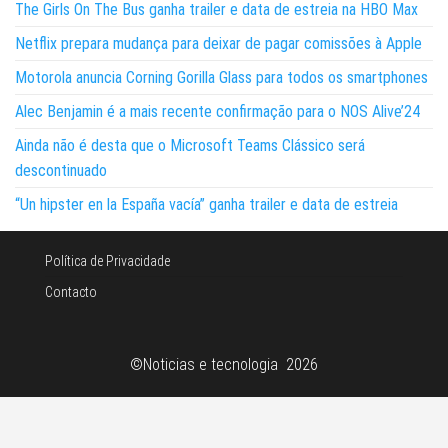
The Girls On The Bus ganha trailer e data de estreia na HBO Max
Netflix prepara mudança para deixar de pagar comissões à Apple
Motorola anuncia Corning Gorilla Glass para todos os smartphones
Alec Benjamin é a mais recente confirmação para o NOS Alive’24
Ainda não é desta que o Microsoft Teams Clássico será
descontinuado
“Un hipster en la España vacía” ganha trailer e data de estreia
Política de Privacidade
Contacto
©Noticias e tecnologia 2026