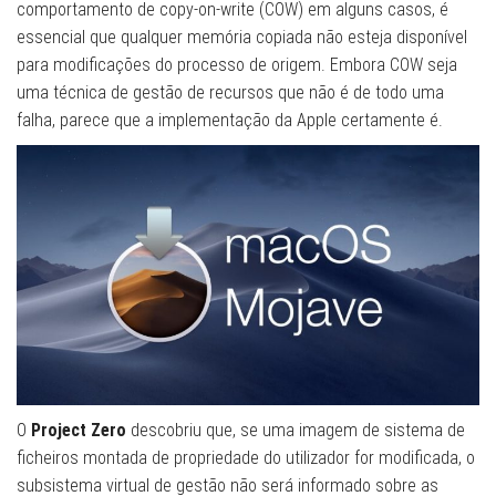
comportamento de copy-on-write (COW) em alguns casos, é
essencial que qualquer memória copiada não esteja disponível
para modificações do processo de origem. Embora COW seja
uma técnica de gestão de recursos que não é de todo uma
falha, parece que a implementação da Apple certamente é.
O
Project Zero
descobriu que, se uma imagem de sistema de
ficheiros montada de propriedade do utilizador for modificada, o
subsistema virtual de gestão não será informado sobre as