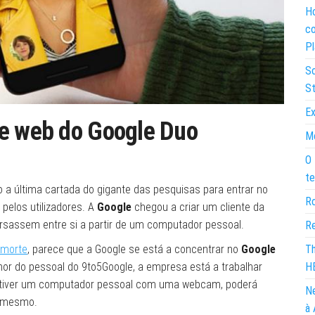
Ho
co
Pl
So
St
Ex
te web do Google Duo
Mo
O 
te
o a última cartada do gigante das pesquisas para entrar no
Ro
pelos utilizadores. A
Google
chegou a criar um cliente da
versassem entre si a partir de um computador pessoal.
Re
 morte
, parece que a Google se está a concentrar no
Google
Th
or do pessoal do 9to5Google, a empresa está a trabalhar
H
se tiver um computador pessoal com uma webcam, poderá
Ne
o mesmo.
à 