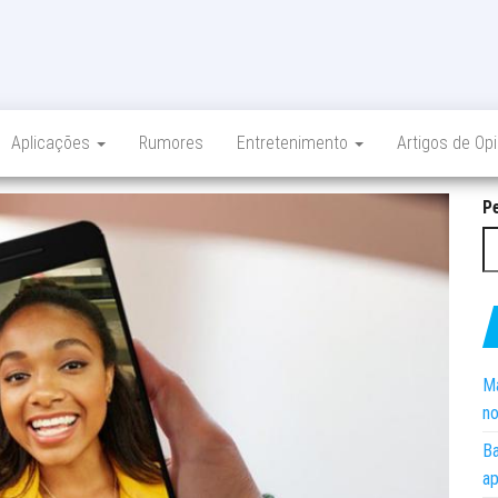
Aplicações
Rumores
Entretenimento
Artigos de Op
P
Ma
no
Ba
ap