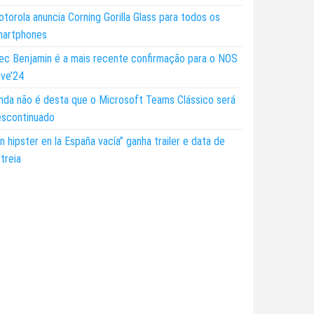
torola anuncia Corning Gorilla Glass para todos os
martphones
ec Benjamin é a mais recente confirmação para o NOS
ive’24
nda não é desta que o Microsoft Teams Clássico será
escontinuado
n hipster en la España vacía” ganha trailer e data de
treia