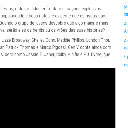
Mo
 e festas, estes miúdos enfrentam situações explosivas…
s
popularidade e boas notas, é evidente que os riscos são
Quando o grupo de jovens descobre que algo maior e mais
Al
va: serão eles os heróis ou os vilões das suas histórias?
Al
, Lizze Broadway, Shelley Conn, Maddie Phillips, London Thor,
Ai
ean Patrick Thomas e Marco Pigossi. Gen V conta ainda com
d
, bem como Jessie T. Usher, Colby Minifie e P.J. Byrne, que
“U
es