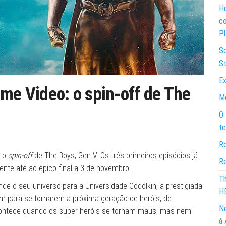
Ho
co
Pl
So
St
Ex
ime Video: o spin-off de The
Mo
O 
te
Ro
e o
spin-off
de The Boys, Gen V. Os três primeiros episódios já
Re
nte até ao épico final a 3 de novembro.
Th
de o seu universo para a Universidade Godolkin, a prestigiada
H
am para se tornarem a próxima geração de heróis, de
Ne
acontece quando os super-heróis se tornam maus, mas nem
à 