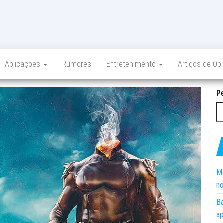
Aplicações
Rumores
Entretenimento
Artigos de Op
P
Ma
no
Ba
ap