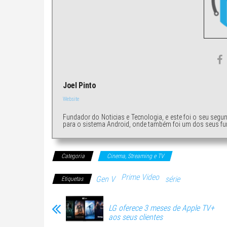
Joel Pinto
Website
Fundador do Noticias e Tecnologia, e este foi o seu segu
para o sistema Android, onde também foi um dos seus fu
Categoria
Cinema, Streaming e TV
Prime Video
Gen V
série
Etiquetas
LG oferece 3 meses de Apple TV+
aos seus clientes