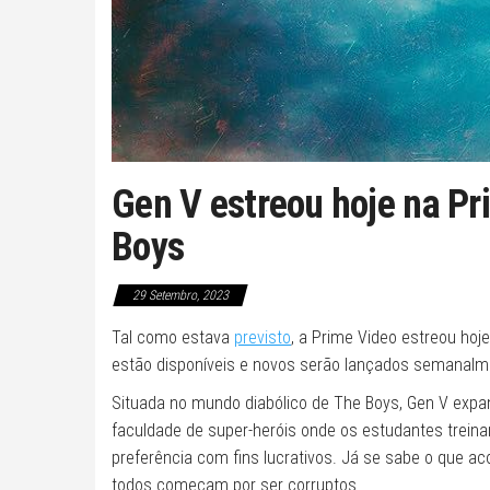
Gen V estreou hoje na Pr
Boys
29 Setembro, 2023
Tal como estava
previsto
, a Prime Video estreou hoj
estão disponíveis e novos serão lançados semanalme
Situada no mundo diabólico de The Boys, Gen V expan
faculdade de super-heróis onde os estudantes trein
preferência com fins lucrativos. Já se sabe o que 
todos começam por ser corruptos.