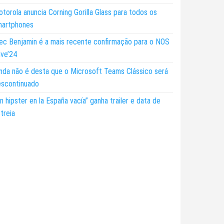
torola anuncia Corning Gorilla Glass para todos os
martphones
ec Benjamin é a mais recente confirmação para o NOS
ive’24
nda não é desta que o Microsoft Teams Clássico será
escontinuado
n hipster en la España vacía” ganha trailer e data de
treia