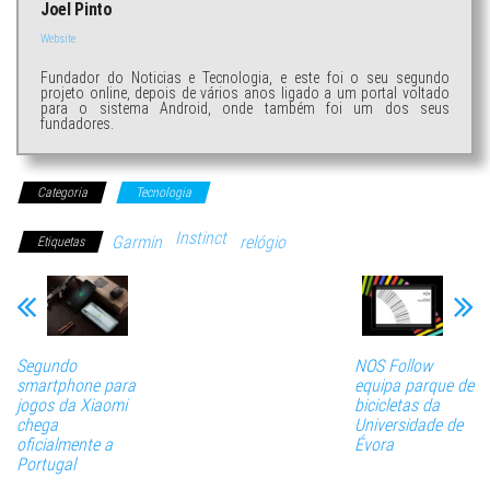
Joel Pinto
Website
Fundador do Noticias e Tecnologia, e este foi o seu segundo
projeto online, depois de vários anos ligado a um portal voltado
para o sistema Android, onde também foi um dos seus
fundadores.
Categoria
Tecnologia
Instinct
Garmin
relógio
Etiquetas
Segundo
NOS Follow
smartphone para
equipa parque de
jogos da Xiaomi
bicicletas da
chega
Universidade de
oficialmente a
Évora
Portugal