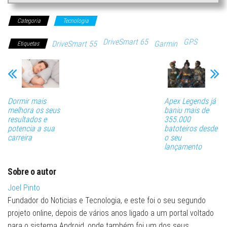
Categoria
Tecnologia
DriveSmart 65
GPS
DriveSmart 55
Garmin
Etiquetas
Dormir mais
Apex Legends já
melhora os seus
baniu mais de
resultados e
355.000
potencia a sua
batoteiros desde
carreira
o seu
lançamento
Sobre o autor
Joel Pinto
Fundador do Noticias e Tecnologia, e este foi o seu segundo
projeto online, depois de vários anos ligado a um portal voltado
para o sistema Android, onde também foi um dos seus