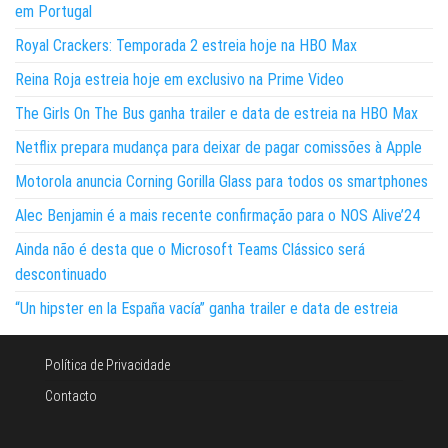
em Portugal
Royal Crackers: Temporada 2 estreia hoje na HBO Max
Reina Roja estreia hoje em exclusivo na Prime Video
The Girls On The Bus ganha trailer e data de estreia na HBO Max
Netflix prepara mudança para deixar de pagar comissões à Apple
Motorola anuncia Corning Gorilla Glass para todos os smartphones
Alec Benjamin é a mais recente confirmação para o NOS Alive’24
Ainda não é desta que o Microsoft Teams Clássico será
descontinuado
“Un hipster en la España vacía” ganha trailer e data de estreia
Política de Privacidade
Contacto