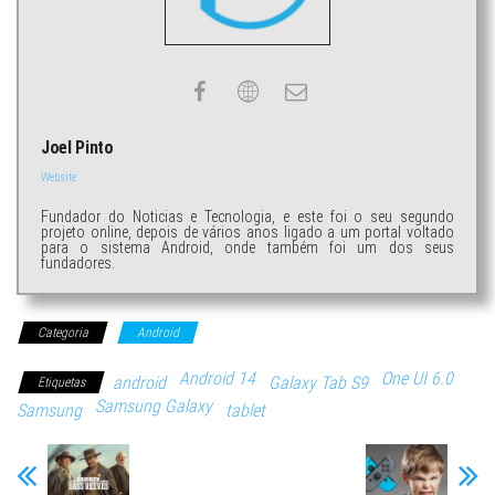
Joel Pinto
Website
Fundador do Noticias e Tecnologia, e este foi o seu segundo
projeto online, depois de vários anos ligado a um portal voltado
para o sistema Android, onde também foi um dos seus
fundadores.
Categoria
Android
Android 14
One UI 6.0
android
Galaxy Tab S9
Etiquetas
Samsung Galaxy
Samsung
tablet