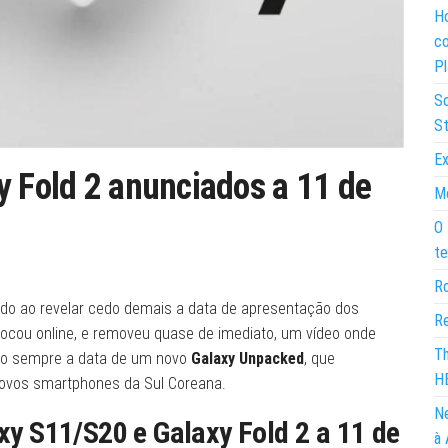
Ho
co
Pl
So
St
Ex
y Fold 2 anunciados a 11 de
Mo
O 
te
Ro
 ao revelar cedo demais a data de apresentação dos
Re
olocou online, e removeu quase de imediato, um vídeo onde
Th
omo sempre a data de um novo
Galaxy Unpacked
, que
H
novos smartphones da Sul Coreana.
Ne
y S11/S20 e Galaxy Fold 2 a 11 de
à 