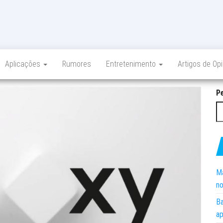
Aplicações
Rumores
Entretenimento
Artigos de Op
P
Ma
no
Ba
ap