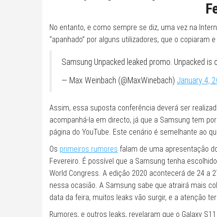
Fe
No entanto, e como sempre se diz, uma vez na Interne
“apanhado” por alguns utilizadores, que o copiaram e 
Samsung Unpacked leaked promo. Unpacked is 
— Max Weinbach (@MaxWinebach)
January 4, 
Assim, essa suposta conferência deverá ser realiza
acompanhá-la em directo, já que a Samsung tem por h
página do YouTube. Este cenário é semelhante ao qu
Os
primeiros rumores
falam de uma apresentação do n
Fevereiro. É possível que a Samsung tenha escolhido 
World Congress. A edição 2020 acontecerá de 24 a 
nessa ocasião. A Samsung sabe que atrairá mais cob
data da feira, muitos leaks vão surgir, e a atenção terá
Rumores, e outros leaks, revelaram que o Galaxy S11