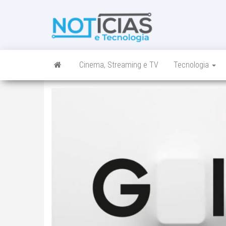
Skip
to
Noticias e
Tudo sobre
the
noticias de
Tecnologia
content
Tecnologia e
Entretenimento
num só lugar
Cinema, Streaming e TV
Tecnologia