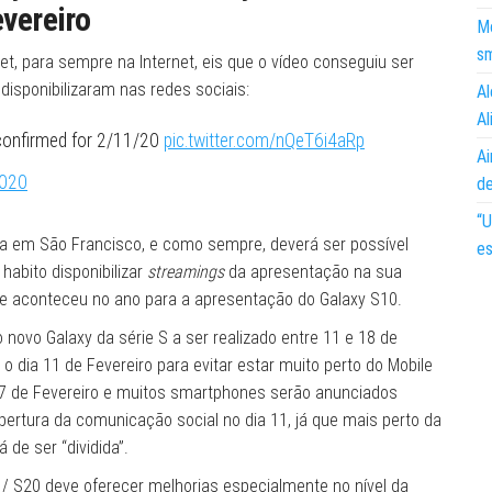
vereiro
Mo
s
t, para sempre na Internet, eis que o vídeo conseguiu ser
disponibilizaram nas redes sociais:
Al
Al
confirmed for 2/11/20
pic.twitter.com/nQeT6i4aRp
Ai
2020
d
“U
da em São Francisco, e como sempre, deverá ser possível
es
abito disponibilizar
streamings
da apresentação na sua
e aconteceu no ano para a apresentação do Galaxy S10.
ovo Galaxy da série S a ser realizado entre 11 e 18 de
o dia 11 de Fevereiro para evitar estar muito perto do Mobile
27 de Fevereiro e muitos smartphones serão anunciados
ertura da comunicação social no dia 11, já que mais perto da
 de ser “dividida”.
 / S20 deve oferecer melhorias especialmente no nível da