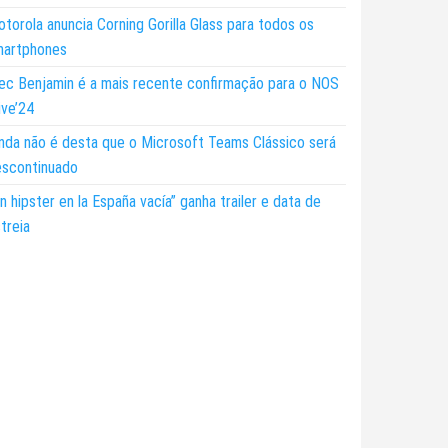
torola anuncia Corning Gorilla Glass para todos os
martphones
ec Benjamin é a mais recente confirmação para o NOS
ive’24
nda não é desta que o Microsoft Teams Clássico será
escontinuado
n hipster en la España vacía” ganha trailer e data de
treia