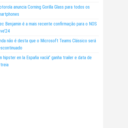
torola anuncia Corning Gorilla Glass para todos os
martphones
ec Benjamin é a mais recente confirmação para o NOS
ive’24
nda não é desta que o Microsoft Teams Clássico será
escontinuado
n hipster en la España vacía” ganha trailer e data de
treia