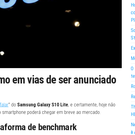
Ho
co
Pl
So
St
Ex
Mo
O 
te
mo em vias de ser anunciado
Ro
Re
falar
” do
Samsung Galaxy S10 Lite
, e certamente, hoje não
Th
e o smartphone poderá chegar em breve ao mercado.
H
ataforma de benchmark
Ne
à 