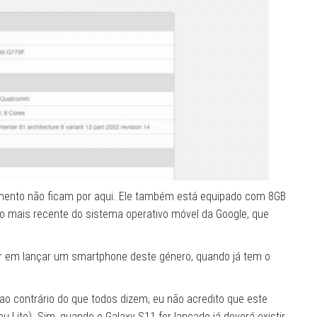
amento não ficam por aqui. Ele também está equipado com 8GB
ão mais recente do sistema operativo móvel da Google, que
r em lançar um smartphone deste género, quando já tem o
ao contrário do que todos dizem, eu não acredito que este
u Lite). Sim, quando o Galaxy S11 for lançado já deverá existir