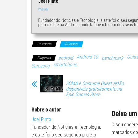
Joel Pinto
Website
Fundador do Noticias e Tecnologia, e este foi o seu segu
para o sistema Android, onde também foi um dos seus fu
Categoria
Rumores
Android 10
Galax
android
benchmark
Etiquetas
smartphone
Samsung
SOMA e Costume Quest estão
disponíveis gratuitamente na
Epic Games Store
Sobre o autor
Deixe um
Joel Pinto
O seu endere
Fundador do Noticias e Tecnologia,
marcados c
e este foi o seu segundo projeto