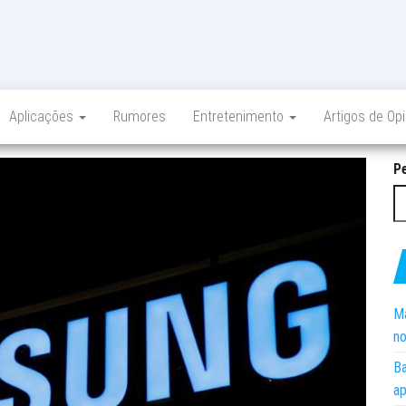
Aplicações
Rumores
Entretenimento
Artigos de Op
P
Ma
no
Ba
ap