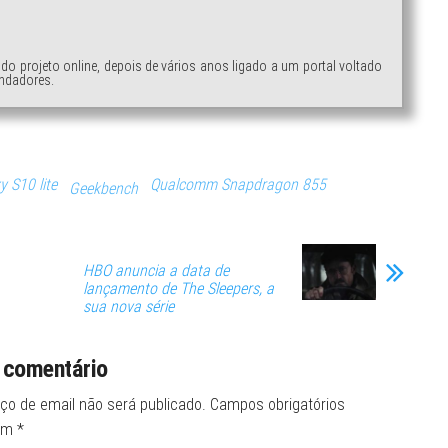
ndo projeto online, depois de vários anos ligado a um portal voltado
ndadores.
y S10 lite
Qualcomm Snapdragon 855
Geekbench
HBO anuncia a data de
lançamento de The Sleepers, a
sua nova série
 comentário
ço de email não será publicado.
Campos obrigatórios
om
*