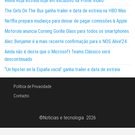
Reina Roja estreia hoje em exclusivo na Prime Video
The Girls On The Bus ganha trailer e data de estreia na HBO Max
Netflix prepara mudança para deixar de pagar comissões à Apple
Motorola anuncia Corning Gorilla Glass para todos os smartphones
Alec Benjamin é a mais recente confirmação para o NOS Alive’24
Ainda não é desta que o Microsoft Teams Clássico será
descontinuado
“Un hipster en la España vacía” ganha trailer e data de estreia
Política de Privacidade
Contacto
©Noticias e tecnologia 2026