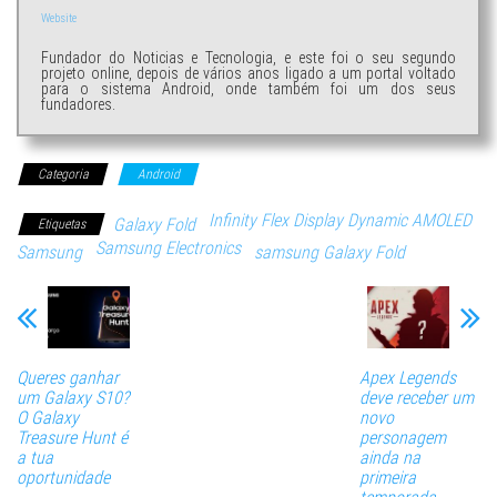
Website
Fundador do Noticias e Tecnologia, e este foi o seu segundo
projeto online, depois de vários anos ligado a um portal voltado
para o sistema Android, onde também foi um dos seus
fundadores.
Categoria
Android
Infinity Flex Display Dynamic AMOLED
Galaxy Fold
Etiquetas
Samsung Electronics
Samsung
samsung Galaxy Fold
Queres ganhar
Apex Legends
um Galaxy S10?
deve receber um
O Galaxy
novo
Treasure Hunt é
personagem
a tua
ainda na
oportunidade
primeira