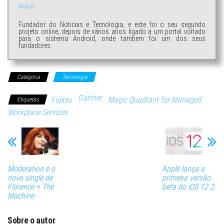
Website
Fundador do Noticias e Tecnologia, e este foi o seu segundo
projeto online, depois de vários anos ligado a um portal voltado
para o sistema Android, onde também foi um dos seus
fundadores.
Categoria
Tecnologia
Gartner
Fujitsu
Magic Quadrant for Managed
Etiquetas
Workplace Services
Moderation é o
Apple lança a
novo single de
primeira versão
Florence + The
beta do iOS 12.2
Machine
Sobre o autor