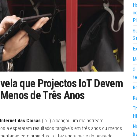
Ho
co
Pl
So
St
Ex
Mo
O 
te
evela que Projectos IoT Devem
Ro
 Menos de Três Anos
Re
Th
H
Internet das Coisas
(IoT) alcançou um mainstream
Ne
icos a esperarem resultados tangíveis em três anos ou menos
à 
imentação com projectos IoT faz agora parte do passado.