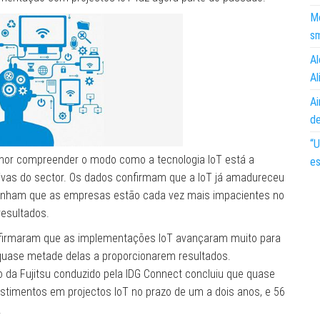
Mo
s
Al
Al
Ai
d
“U
lhor compreender o modo como a tecnologia IoT está a
es
vas do sector. Os dados confirmam que a IoT já amadureceu
linham que as empresas estão cada vez mais impacientes no
resultados.
onfirmaram que as implementações IoT avançaram muito para
quase metade delas a proporcionarem resultados.
o da Fujitsu conduzido pela IDG Connect concluiu que quase
estimentos em projectos IoT no prazo de um a dois anos, e 56
.