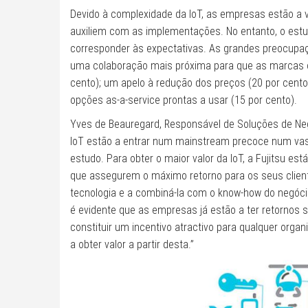
Devido à complexidade da IoT, as empresas estão a 
auxiliem com as implementações. No entanto, o est
corresponder às expectativas. As grandes preocupaç
uma colaboração mais próxima para que as marcas 
cento); um apelo à redução dos preços (20 por cento);
opções as-a-service prontas a usar (15 por cento).
Yves de Beauregard, Responsável de Soluções de Negó
IoT estão a entrar num mainstream precoce num vast
estudo. Para obter o maior valor da IoT, a Fujitsu e
que assegurem o máximo retorno para os seus client
tecnologia e a combiná-la com o know-how do negóci
é evidente que as empresas já estão a ter retornos s
constituir um incentivo atractivo para qualquer orga
a obter valor a partir desta.”