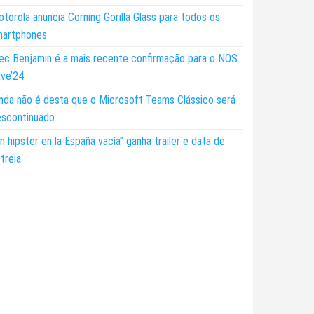
torola anuncia Corning Gorilla Glass para todos os
martphones
ec Benjamin é a mais recente confirmação para o NOS
ive’24
nda não é desta que o Microsoft Teams Clássico será
escontinuado
n hipster en la España vacía” ganha trailer e data de
treia