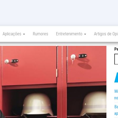
Aplicações
Rumores
Entretenimento
Artigos de Op
P
Ma
no
Ba
ap