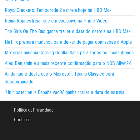
Royal Crackers: Temporada 2 estreia hoje na HBO Max
Reina Roja estreia hoje em exclusivo na Prime Video
The Girls On The Bus ganha trailer e data de estreia na HBO Max
Netflix prepara mudança para deixar de pagar comissões à Apple
Motorola anuncia Corning Gorilla Glass para todos os smartphones
Alec Benjamin é a mais recente confirmação para o NOS Alive’24
Ainda não é desta que o Microsoft Teams Clássico será
descontinuado
“Un hipster en la España vacía” ganha trailer e data de estreia
Política de Privacidade
Contacto