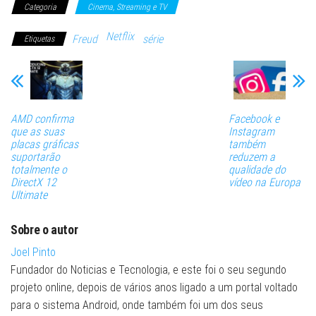
Categoria
Cinema, Streaming e TV
Netflix
Freud
série
Etiquetas
AMD confirma
Facebook e
que as suas
Instagram
placas gráficas
também
suportarão
reduzem a
totalmente o
qualidade do
DirectX 12
vídeo na Europa
Ultimate
Sobre o autor
Joel Pinto
Fundador do Noticias e Tecnologia, e este foi o seu segundo
projeto online, depois de vários anos ligado a um portal voltado
para o sistema Android, onde também foi um dos seus