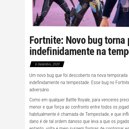
Fortnite: Novo bug torna 
indefinidamente na tem
6 Dezembro, 2020
Um novo bug que foi descoberto na nova temporada
indefinidamente na tempestade. Esse bug no Fortnite
adversário.
Como em qualquer Battle Royale, para venceres prec
menor e que força ao confronto entre todos os jogad
habitualmente é chamada de Tempestade, e que inflig
dano é de tal ordem danoso que leva a que os joga
entanto, volta e meio surgem formas de contornar es