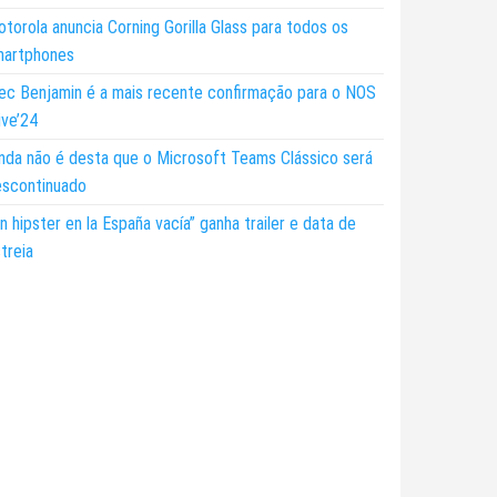
torola anuncia Corning Gorilla Glass para todos os
martphones
ec Benjamin é a mais recente confirmação para o NOS
ive’24
nda não é desta que o Microsoft Teams Clássico será
escontinuado
n hipster en la España vacía” ganha trailer e data de
treia