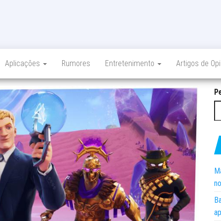
Aplicações
Rumores
Entretenimento
Artigos de Op
P
Ma
no
Ba
ap