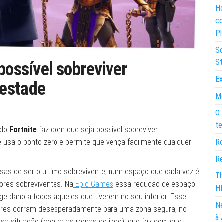
Ho
co
Pl
So
St
possível sobreviver
Ex
pestade
Mo
O 
te
 do
Fortnite
faz com que seja possivel sobreviver
 usa o ponto zero e permite que vença facilmente qualquer
Ro
Re
isas de ser o ultimo sobrevivente, num espaço que cada vez é
Th
ores sobreviventes. Na
Epic Games
essa redução de espaço
H
e dano a todos aqueles que tiverem no seu interior. Esse
Ne
dores corram desesperadamente para uma zona segura, no
à 
sa situação (contra as regras do jogo), que faz com que