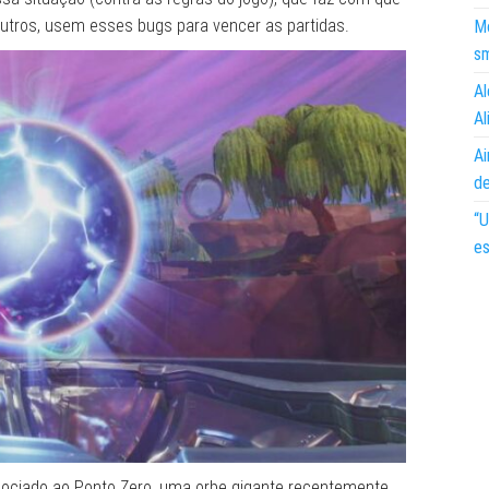
utros, usem esses bugs para vencer as partidas.
Mo
s
Al
Al
Ai
d
“U
es
ociado ao Ponto Zero, uma orbe gigante recentemente