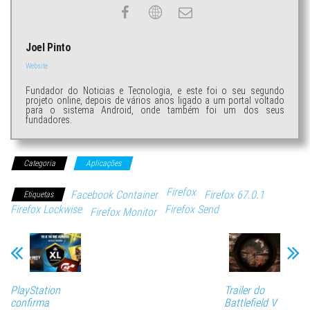
Joel Pinto
Website
Fundador do Noticias e Tecnologia, e este foi o seu segundo
projeto online, depois de vários anos ligado a um portal voltado
para o sistema Android, onde também foi um dos seus
fundadores.
Categoria
Aplicações
Firefox
Facebook Container
Firefox 67.0.1
Etiquetas
Firefox Lockwise
Firefox Send
Firefox Monitor
PlayStation
Trailer do
confirma
Battlefield V