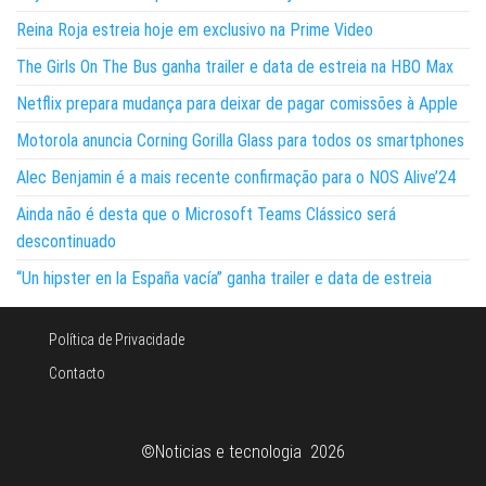
Reina Roja estreia hoje em exclusivo na Prime Video
The Girls On The Bus ganha trailer e data de estreia na HBO Max
Netflix prepara mudança para deixar de pagar comissões à Apple
Motorola anuncia Corning Gorilla Glass para todos os smartphones
Alec Benjamin é a mais recente confirmação para o NOS Alive’24
Ainda não é desta que o Microsoft Teams Clássico será
descontinuado
“Un hipster en la España vacía” ganha trailer e data de estreia
Política de Privacidade
Contacto
©Noticias e tecnologia 2026