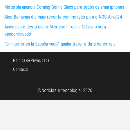
Motorola anuncia Corning Gorilla Glass para todos os smartphones
Alec Benjamin é a mais recente confirmação para o NOS Alive’24
Ainda não é desta que o Microsoft Teams Clássico será
descontinuado
“Un hipster en la España vacía” ganha trailer e data de estreia
Política de Privacidade
Contacto
©Noticias e tecnologia 2026