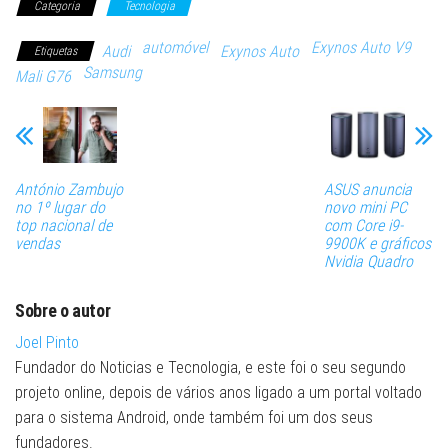
Categoria
Tecnologia
automóvel
Exynos Auto V9
Audi
Exynos Auto
Etiquetas
Samsung
Mali G76
António Zambujo
ASUS anuncia
no 1º lugar do
novo mini PC
top nacional de
com Core i9-
vendas
9900K e gráficos
Nvidia Quadro
Sobre o autor
Joel Pinto
Fundador do Noticias e Tecnologia, e este foi o seu segundo
projeto online, depois de vários anos ligado a um portal voltado
para o sistema Android, onde também foi um dos seus
fundadores.