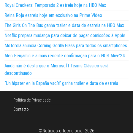
Royal Crackers: Temporada 2 estreia hoje na HBO Max
Reina Roja estreia hoje em exclusivo na Prime Video
The Girls On The Bus ganha trailer e data de estreia na HBO Max
Netflix prepara mudança para deixar de pagar comissões à Apple
Motorola anuncia Corning Gorilla Glass para todos os smartphones
Alec Benjamin é a mais recente confirmação para o NOS Alive’24
Ainda não é desta que o Microsoft Teams Clássico será
descontinuado
“Un hipster en la España vacía” ganha trailer e data de estreia
Política de Privacidade
Contacto
©Noticias e tecnologia 2026