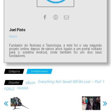
Joel Pinto
Website
Fundador do Noticias e Tecnologia, e este foi o seu segundo
projeto online, depois de vários anos ligado a um portal voltado
para o sistema Android, onde também foi um dos seus
fundadores.
Categoria
Entretenimento
Everything Not Saved Will Be Lost – Part 1
album
Etiquetas
musica
FOALS