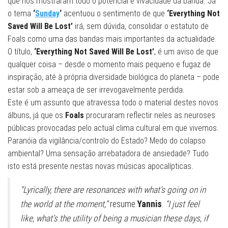
que nos mostraram todo o potencial e vivacidade da banda. Já
o tema
‘
Sunday
‘
acentuou o sentimento de que
‘Everything Not
Saved Will Be Lost’
irá, sem dúvida, consolidar o estatuto de
Foals como uma das bandas mais importantes da actualidade.
O título,
‘Everything Not Saved Will Be Lost’
, é um aviso de que
qualquer coisa – desde o momento mais pequeno e fugaz de
inspiração, até à própria diversidade biológica do planeta – pode
estar sob a ameaça de ser irrevogavelmente perdida.
Este é um assunto que atravessa todo o material destes novos
álbuns, já que os
Foals
procuraram reflectir neles as neuroses
públicas provocadas pelo actual clima cultural em que vivemos.
Paranóia da vigilância/controlo do Estado? Medo do colapso
ambiental? Uma sensação arrebatadora de ansiedade? Tudo
isto está presente nestas novas músicas apocalípticas.
“Lyrically, there are resonances with what’s going on in
the world at the moment,”
resume
Yannis
.
“I just feel
like, what’s the utility of being a musician these days, if