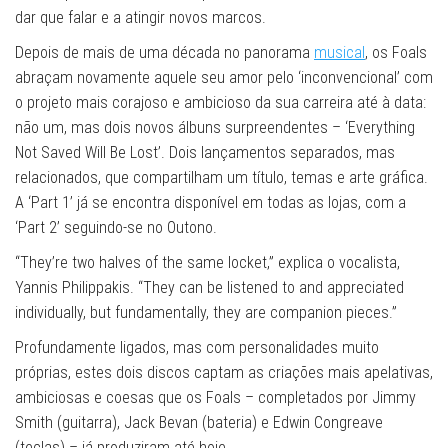
dar que falar e a atingir novos marcos.
Depois de mais de uma década no panorama
musical
, os Foals
abraçam novamente aquele seu amor pelo ‘inconvencional’ com
o projeto mais corajoso e ambicioso da sua carreira até à data:
não um, mas dois novos álbuns surpreendentes – ‘Everything
Not Saved Will Be Lost’. Dois lançamentos separados, mas
relacionados, que compartilham um título, temas e arte gráfica.
A ‘Part 1’ já se encontra disponível em todas as lojas, com a
‘Part 2’ seguindo-se no Outono.
“They’re two halves of the same locket,” explica o vocalista,
Yannis Philippakis. “They can be listened to and appreciated
individually, but fundamentally, they are companion pieces.”
Profundamente ligados, mas com personalidades muito
próprias, estes dois discos captam as criações mais apelativas,
ambiciosas e coesas que os Foals – completados por Jimmy
Smith (guitarra), Jack Bevan (bateria) e Edwin Congreave
(teclas) – já produziram até hoje.