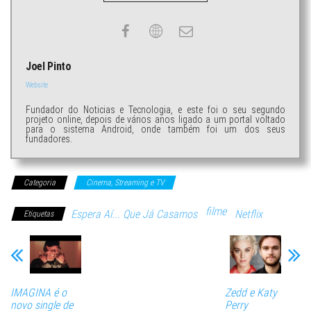
Joel Pinto
Website
Fundador do Noticias e Tecnologia, e este foi o seu segundo
projeto online, depois de vários anos ligado a um portal voltado
para o sistema Android, onde também foi um dos seus
fundadores.
Categoria
Cinema, Streaming e TV
filme
Espera Aí... Que Já Casamos
Netflix
Etiquetas
IMAGINA é o
Zedd e Katy
novo single de
Perry