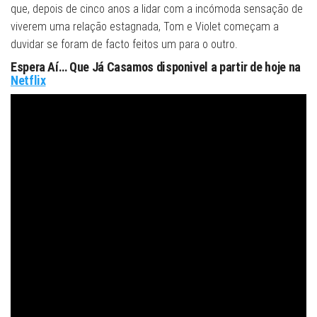
que, depois de cinco anos a lidar com a incómoda sensação de
viverem uma relação estagnada, Tom e Violet começam a
duvidar se foram de facto feitos um para o outro.
Espera Aí… Que Já Casamos disponivel a partir de hoje na
Netflix