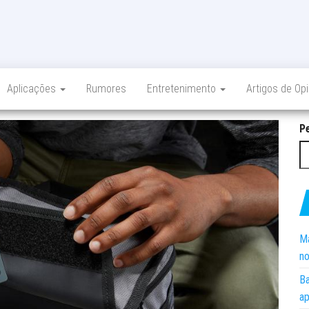
Aplicações
Rumores
Entretenimento
Artigos de Op
P
Ma
no
Ba
ap