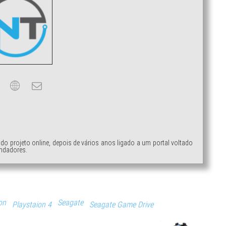
ndo projeto online, depois de vários anos ligado a um portal voltado
ndadores.
on
Seagate
Playstaion 4
Seagate Game Drive