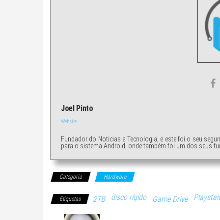
Joel Pinto
Website
Fundador do Noticias e Tecnologia, e este foi o seu segu
para o sistema Android, onde também foi um dos seus fu
Categoria
Hardware
disco rígido
Playstai
2TB
Game Drive
Etiquetas