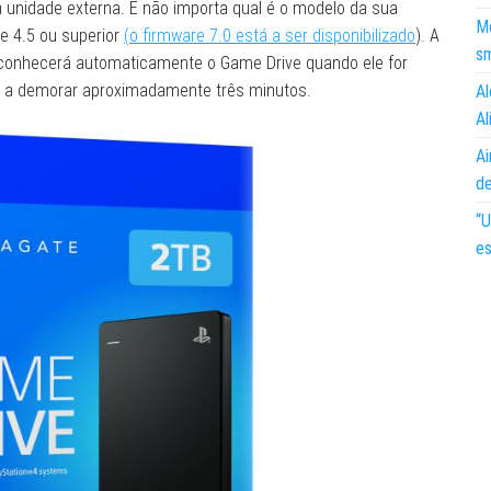
unidade externa. E não importa qual é o modelo da sua
Mo
e 4.5 ou superior
(o firmware 7.0 está a ser disponibilizado
). A
s
reconhecerá automaticamente o Game Drive quando ele for
ão a demorar aproximadamente três minutos.
Al
Al
Ai
d
“U
es