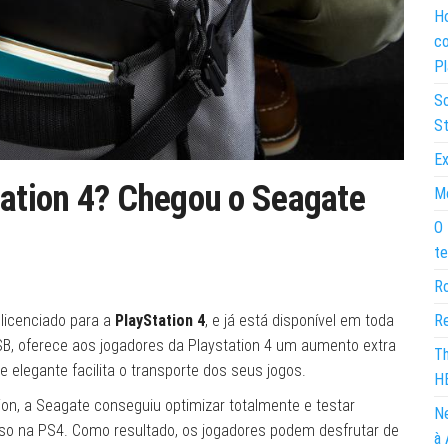
Ho
co
Pl
So
St
Ex
tation 4? Chegou o Seagate
Mo
O 
te
Ro
Re
 licenciado para a
PlayStation 4
, e já está disponível em toda
SB, oferece aos jogadores da Playstation 4 um aumento extra
Th
elegante facilita o transporte dos seus jogos.
H
on, a Seagate conseguiu optimizar totalmente e testar
Ne
uso na PS4. Como resultado, os jogadores podem desfrutar de
à 