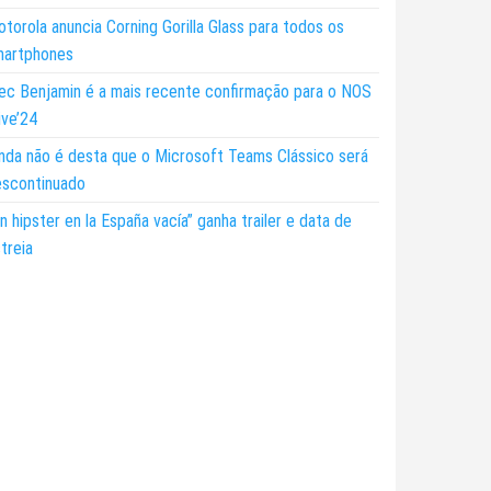
torola anuncia Corning Gorilla Glass para todos os
martphones
ec Benjamin é a mais recente confirmação para o NOS
ive’24
nda não é desta que o Microsoft Teams Clássico será
escontinuado
n hipster en la España vacía” ganha trailer e data de
treia