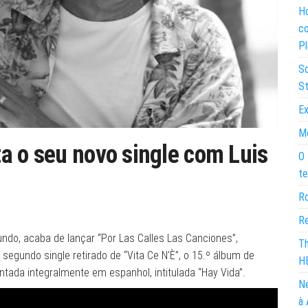
Ho
co
Pl
So
St
Ex
Mo
a o seu novo single com Luis
O 
te
Ro
Re
undo, acaba de lançar “Por Las Calles Las Canciones”,
Th
segundo single retirado de “Vita Ce N’È”, o 15.º álbum de
H
tada integralmente em espanhol, intitulada “Hay Vida”.
Ne
à 