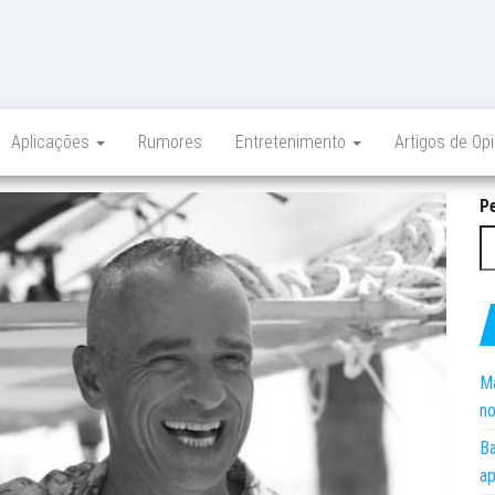
Aplicações
Rumores
Entretenimento
Artigos de Op
P
Ma
no
Ba
ap