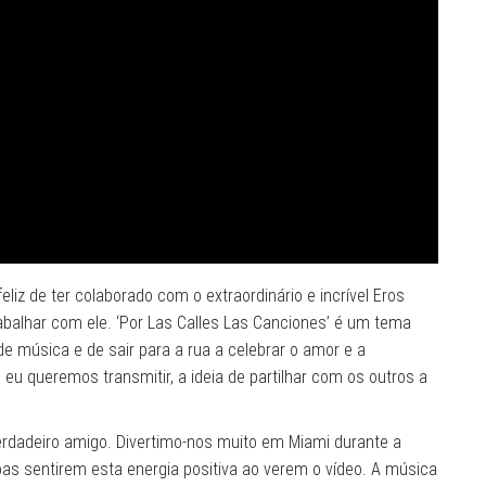
liz de ter colaborado com o extraordinário e incrível Eros
abalhar com ele. ‘Por Las Calles Las Canciones’ é um tema
e música e de sair para a rua a celebrar o amor e a
 eu queremos transmitir, a ideia de partilhar com os outros a
erdadeiro amigo. Divertimo-nos muito em Miami durante a
oas sentirem esta energia positiva ao verem o vídeo. A música