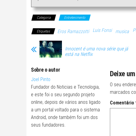
Categoria
Entretenimento
Luis Fonsi
P
Eros Ramazzotti
musica
Etiquetas
Innocent é uma nova série que já
está na Netflix
Sobre o autor
Deixe um
Joel Pinto
O seu endere
Fundador do Noticias e Tecnologia,
marcados c
e este foi o seu segundo projeto
online, depois de vários anos ligado
Comentário
a um portal voltado para o sistema
Android, onde também foi um dos
seus fundadores.