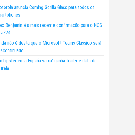
torola anuncia Corning Gorilla Glass para todos os
martphones
ec Benjamin é a mais recente confirmação para o NOS
ive’24
nda não é desta que o Microsoft Teams Clássico será
escontinuado
n hipster en la España vacía” ganha trailer e data de
treia