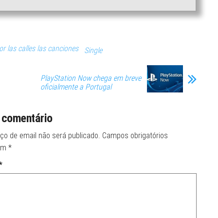
or las calles las canciones
Single
PlayStation Now chega em breve
oficialmente a Portugal
 comentário
ço de email não será publicado.
Campos obrigatórios
om
*
*