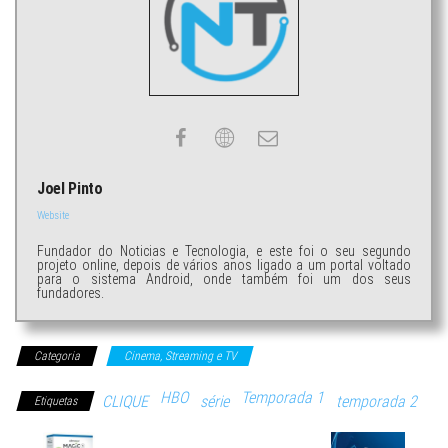
Joel Pinto
Website
Fundador do Noticias e Tecnologia, e este foi o seu segundo
projeto online, depois de vários anos ligado a um portal voltado
para o sistema Android, onde também foi um dos seus
fundadores.
Categoria
Cinema, Streaming e TV
HBO
Temporada 1
CLIQUE
série
temporada 2
Etiquetas