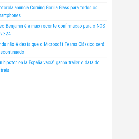
torola anuncia Corning Gorilla Glass para todos os
martphones
ec Benjamin é a mais recente confirmação para o NOS
ive’24
nda não é desta que o Microsoft Teams Clássico será
escontinuado
n hipster en la España vacía” ganha trailer e data de
treia