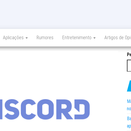
Aplicações
Rumores
Entretenimento
Artigos de Op
P
Ma
no
Ba
ap