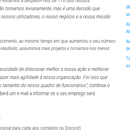
ue estamos a despedir-nos de 170 dos nossos
Mo
 não tomamos levianamente, mas é uma decisão que
s
nossos utilizadores, o nosso negócio e a nossa missão
Al
Al
 crescimento, ao mesmo tempo em que aumentou o seu número
Ai
resultado, assumimos mais projetos e tornamos-nos menos
d
“U
es
essidade de direcionar melhor a nossa ação e melhorar
zer mais agilidade à nossa organização. Foi isso que
 o tamanho do nosso quadro de funcionários”
, continua o
eberá um e-mail a informar se o seu emprego será
:
ional para cada ano completo no Discord)