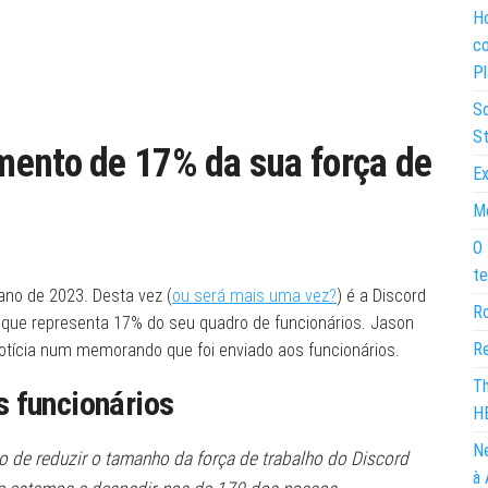
Ho
co
Pl
So
St
mento de 17% da sua força de
Ex
Mo
O 
te
 ano de 2023. Desta vez (
ou será mais uma vez?
) é a Discord
Ro
 que representa 17% do seu quadro de funcionários. Jason
Re
notícia num memorando que foi enviado aos funcionários.
Th
 funcionários
H
Ne
são de reduzir o tamanho da força de trabalho do Discord
à 