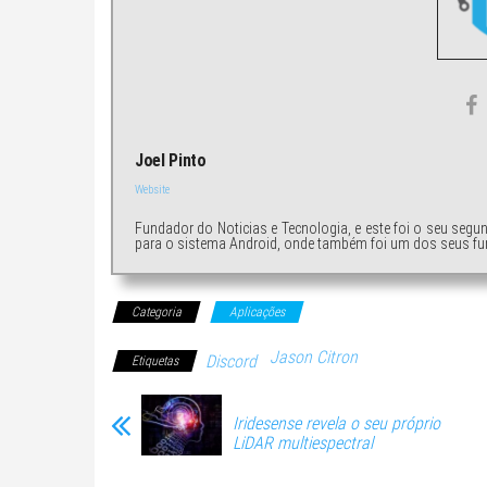
Joel Pinto
Website
Fundador do Noticias e Tecnologia, e este foi o seu segu
para o sistema Android, onde também foi um dos seus fu
Categoria
Aplicações
Jason Citron
Discord
Etiquetas
Iridesense revela o seu próprio
LiDAR multiespectral