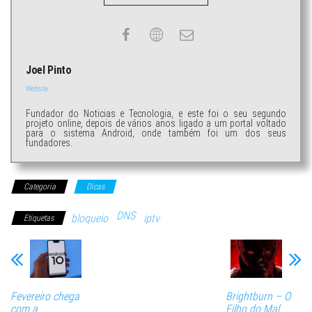
Joel Pinto
Website
Fundador do Noticias e Tecnologia, e este foi o seu segundo
projeto online, depois de vários anos ligado a um portal voltado
para o sistema Android, onde também foi um dos seus
fundadores.
Categoria
Dicas
DNS
bloqueio
iptv
Etiquetas
Fevereiro chega
Brightburn – O
com a
Filho do Mal