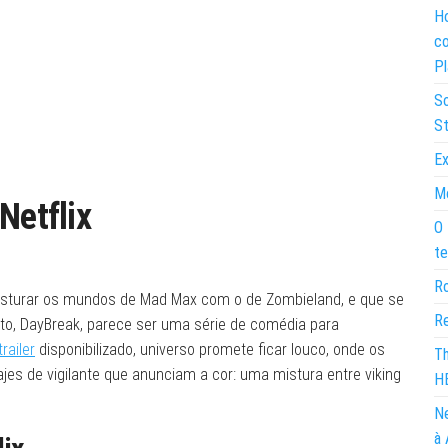
Ho
co
Pl
So
St
Ex
Mo
Netflix
O 
te
Ro
isturar os mundos de Mad Max com o de Zombieland, e que se
Re
nto, DayBreak, parece ser uma série de comédia para
trailer
disponibilizado, universo promete ficar louco, onde os
Th
jes de vigilante que anunciam a cor: uma mistura entre viking
H
Ne
à 