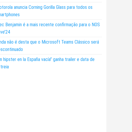
torola anuncia Corning Gorilla Glass para todos os
martphones
ec Benjamin é a mais recente confirmação para o NOS
ive’24
nda não é desta que o Microsoft Teams Clássico será
escontinuado
n hipster en la España vacía” ganha trailer e data de
treia