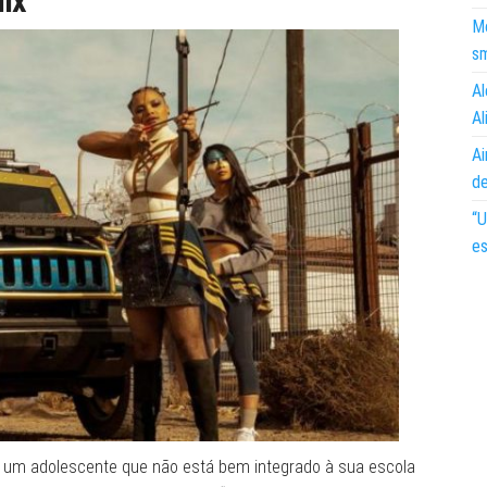
lix
Mo
s
Al
Al
Ai
d
“U
es
s, um adolescente que não está bem integrado à sua escola