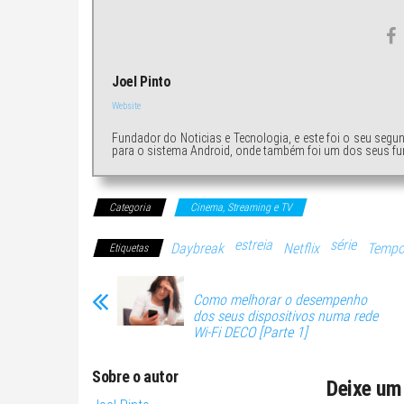
Joel Pinto
Website
Fundador do Noticias e Tecnologia, e este foi o seu segu
para o sistema Android, onde também foi um dos seus fu
Categoria
Cinema, Streaming e TV
estreia
série
Daybreak
Netflix
Tempo
Etiquetas
Como melhorar o desempenho
dos seus dispositivos numa rede
Wi-Fi DECO [Parte 1]
Sobre o autor
Deixe um