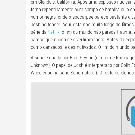
em Glendale, Califórnia. Após uma explosão nuclear,
torna repentinamente num campo de batalha cujo obje
humor negro, onde o apocalipse parece bastante diver
Josh no teaser. Aqui, estamos muito longe de filmes
série da
Netflix
, o fim do mundo não parece traumatizar
parece que nunca se divertiram tanto. Antes da exp
como cansados, e desmotivados. O fim do mundo pare
A série é criada por Brad Peyton (diretor de Rampage –
Unknown). O papel de Josh é interpretado por Colin 
Wheeler ou na série Supernatural). O resto do elenco 