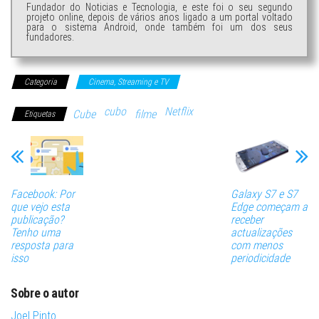
Fundador do Noticias e Tecnologia, e este foi o seu segundo
projeto online, depois de vários anos ligado a um portal voltado
para o sistema Android, onde também foi um dos seus
fundadores.
Categoria
Cinema, Streaming e TV
cubo
Netflix
Cube
filme
Etiquetas
Facebook: Por
Galaxy S7 e S7
que vejo esta
Edge começam a
publicação?
receber
Tenho uma
actualizações
resposta para
com menos
isso
periodicidade
Sobre o autor
Joel Pinto